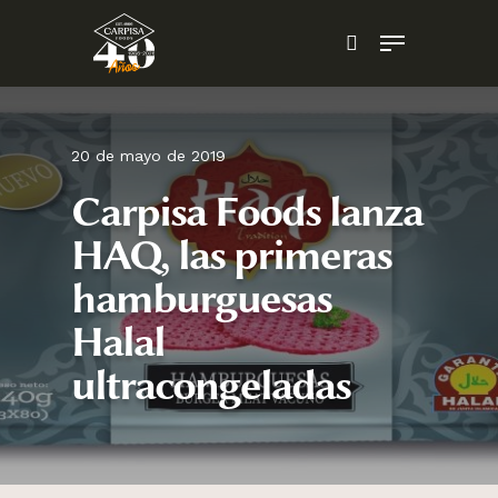
Skip
Menu
to
search
main
content
20 de mayo de 2019
Carpisa Foods lanza
HAQ, las primeras
hamburguesas
Halal
ultracongeladas