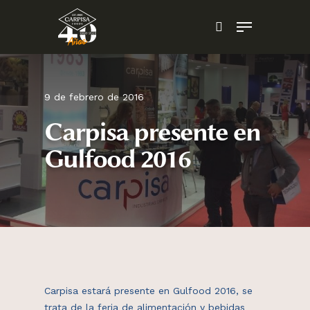
Skip
Menu
to
search
main
content
9 de febrero de 2016
Carpisa presente en
Gulfood 2016
Carpisa estará presente en Gulfood 2016, se
trata de la feria de alimentación y bebidas