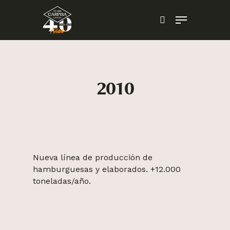
Skip
Menu
to
search
main
content
2010
Nueva línea de producción de
hamburguesas y elaborados. +12.000
toneladas/año.