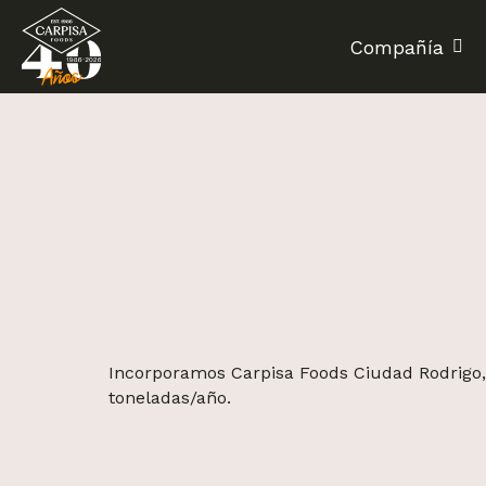
Skip
to
Compañía
main
content
Hit enter to search or ESC to close
Incorporamos Carpisa Foods Ciudad Rodrigo, 
toneladas/año.