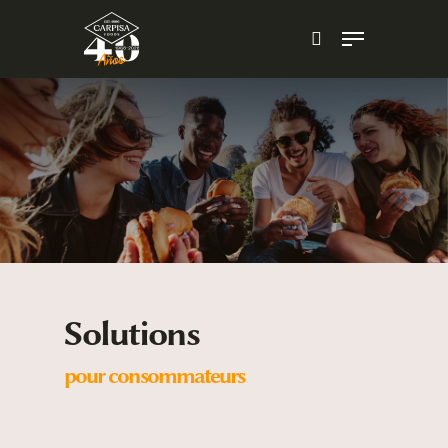
Skip
Menu
to
search
main
content
Solutions
pour consommateurs