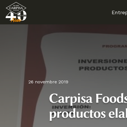
Skip
to
Entrep
main
content
26 novembre 2019
Carpisa Foods
Hit enter to search or ESC to close
productos ela