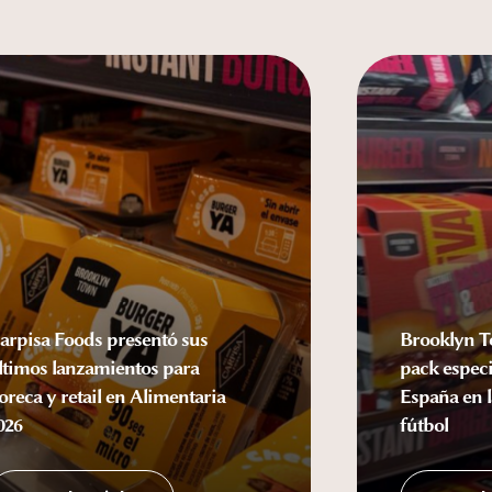
arpisa Foods presentó sus
Brooklyn T
ltimos lanzamientos para
pack especi
oreca y retail en Alimentaria
España en l
026
fútbol