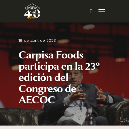
Skip
Menu
to
search
main
content
18 de abril de 2023
Carpisa Foods
participa en la 23º
edición del
Congreso de
AECOC