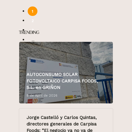
1
2
3
TRENDING
…
18
Next »
AUTOCONSUMO SOLAR
FOTOVOLTAICO CARPISA FOODS,
S.L. en GRIÑON
8 de April de 2026
Jorge Castelló y Carlos Quintas,
directores generales de Carpisa
Foods: “El negocio ya no va de