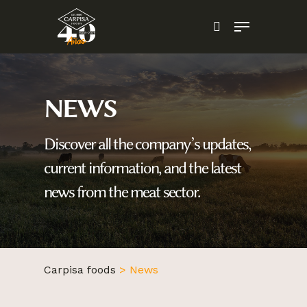
Skip
Menu
to
search
main
content
NEWS
Discover all the company’s updates,
current information, and the latest
news from the meat sector.
Carpisa foods
>
News